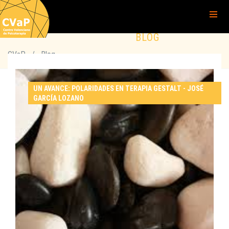
BLOG
CVaP
/
Blog
UN AVANCE: POLARIDADES EN TERAPIA GESTALT - JOSÉ
GARCÍA LOZANO