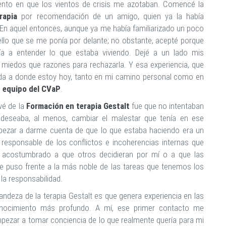
nto en que los vientos de crisis me azotaban. Comencé la
rapia
por recomendación de un amigo, quien ya la había
 En aquel entonces, aunque ya me había familiarizado un poco
ello que se me ponía por delante; no obstante, acepté porque
a a entender lo que estaba viviendo. Dejé a un lado mis
más miedos que razones para rechazarla. Y esa experiencia, que
da a donde estoy hoy, tanto en mi camino personal como en
l
equipo del CVaP
.
vé de la
F
ormaci
ó
n
en terapia Gestalt
fue que no intentaban
deseaba, al menos, cambiar el malestar que tenía en ese
zar a darme cuenta de que lo que estaba haciendo era un
responsable de los conflictos e incoherencias internas que
 acostumbrado a que otros decidieran por mí o a que las
me puso frente a la más noble de las tareas que tenemos los
 la responsabilidad.
deza de la terapia Gestalt es que genera experiencia en las
onocimiento más profundo. A mí, ese primer contacto me
ezar a tomar conciencia de lo que realmente quería para mi