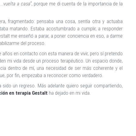
...vuelta a casa
”
, porque me di cuenta de la importancia de la
a, fragmentado: pensaba una cosa, sentía otra y actuaba
staba matando. Estaba acostumbrado a cumplir, a responder
estalt me enseñó a parar, a poner conciencia en eso, a darme
bilizarme del proceso.
e años en contacto con esta manera de vivir, pero sí pretendo
den mi vida desde un proceso terapéutico. Un espacio donde,
acia dentro de mí, una necesidad de ser más coherente y el
 que, por fin, empezaba a reconocer como verdadero.
 sido un regreso. Más adelante quiero seguir compartiendo,
ión en terapia
Gestalt
ha dejado en mi vida.