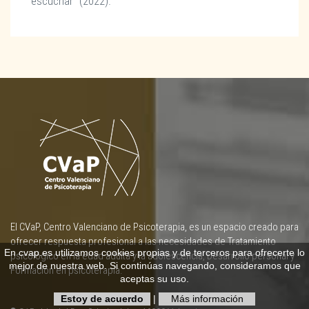
escuchar" (2022).
El CVaP, Centro Valenciano de Psicoterapia, es un espacio creado para
ofrecer respuesta profesional a las necesidades de Tratamiento
En cvap.es utilizamos cookies propias y de terceros para ofrecerte lo
psicológico en la edad adulta y la adolescencia, Desarrollo personal y
mejor de nuestra web. Si continúas navegando, consideramos que
Formación en psicoterapia.
aceptas su uso.
Estoy de acuerdo
|
Más información