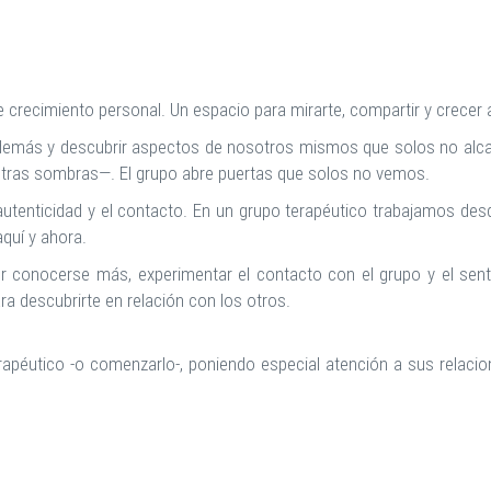
e crecimiento personal. Un espacio para mirarte, compartir y crece
s demás y descubrir aspectos de nosotros mismos que solos no alca
tras sombras—. El grupo abre puertas que solos no vemos.
 autenticidad y el contacto. En un grupo terapéutico trabajamos de
quí y ahora.
or conocerse más, experimentar el contacto con el grupo y el sen
a descubrirte en relación con los otros.
apéutico -o comenzarlo-, poniendo especial atención a sus relaci