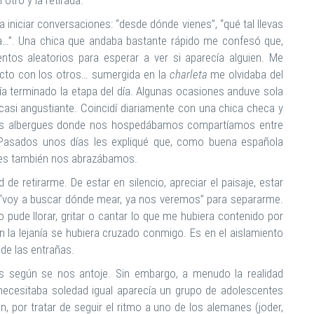
tro y la retirada.
 iniciar conversaciones: “desde dónde vienes”, “qué tal llevas
a…”. Una chica que andaba bastante rápido me confesó que,
ntos aleatorios para esperar a ver si aparecía alguien. Me
acto con los otros… sumergida en la
charleta
me olvidaba del
ía terminado la etapa del día. Algunas ocasiones anduve sola
ó casi angustiante. Coincidí diariamente con una chica checa y
os albergues donde nos hospedábamos compartíamos entre
Pasados unos días les expliqué que, como buena española
nces también nos abrazábamos.
de retirarme. De estar en silencio, apreciar el paisaje, estar
 “voy a buscar dónde mear, ya nos veremos” para separarme.
 pude llorar, gritar o cantar lo que me hubiera contenido por
 la lejanía se hubiera cruzado conmigo. Es en el aislamiento
de las entrañas.
s según se nos antoje. Sin embargo, a menudo la realidad
ecesitaba soledad igual aparecía un grupo de adolescentes
, por tratar de seguir el ritmo a uno de los alemanes (joder,