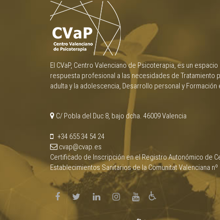
El CVaP, Centro Valenciano de Psicoterapia, es un espacio
respuesta profesional a las necesidades de Tratamiento p
adulta y la adolescencia, Desarrollo personal y Formación 
C/ Pobla del Duc 8, bajo dcha. 46009 Valencia
+34 655 34 54 24
cvap@cvap.es
Certificado de Inscripción en el Registro Autonómico de Ce
Establecimientos Sanitarios de la Comunitat Valenciana nº