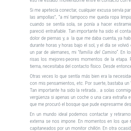
eso he estado: moviéndome entre el contacto con el o
Si me apetecía conectar, cualquier excusa servía para
las ampollas”, “a mí tampoco me queda ropa limpi
cuando se sentía sola, se ponía a hacer estiramie
pareció entrañable. Tan importante ha sido el cont
dolor de piernas y, a la que me daba cuenta, ya hab
durante horas y horas bajo el sol, y el día se volvi
un par de alemanes, mi
“familia del Camino”
. En l
risas los mejores-peores momentos de la etapa. 
tierna, necesitaba del contacto físico. Desde ento
Otras veces lo que sentía más bien era la necesidad 
con mis pensamientos, etc. Por suerte, bastaba un
Tan importante ha sido la retirada… a solas conmigo
vergüenza si apenas un coche o una cara extraña en
que me procuró el bosque que pude expresarme des
En un mundo ideal podemos contactar y retirarno
externa se nos impone. En momentos en los que n
capitaneados por un monitor chillón. En otra ocasión