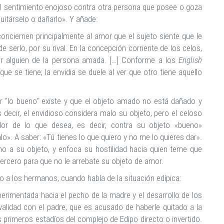
 «el sentimiento enojoso contra otra persona que posee o goza
uitárselo o dañarlo». Y añade:
onciernen principalmente al amor que el sujeto siente que le
de serlo, por su rival. En la concepción corriente de los celos,
r alguien de la persona amada. […] Conforme a los
English
ue se tiene; la envidia se duele al ver que otro tiene aquello
or “lo bueno” existe y que el objeto amado no está dañado y
s decir, el envidioso considera malo su objeto, pero el celoso
tador de lo que desea, es decir, contra su objeto «bueno»
lo». A saber: «Tú tienes lo que quiero y no me lo quieres dar».
o a su objeto, y enfoca su hostilidad hacia quien teme que
l tercero para que no le arrebate su objeto de amor.
o a los hermanos, cuando habla de la situación edípica:
xperimentada hacia el pecho de la madre y el desarrollo de los
alidad con el padre, que es acusado de haberle quitado a la
s primeros estadíos del complejo de Edipo directo o invertido.