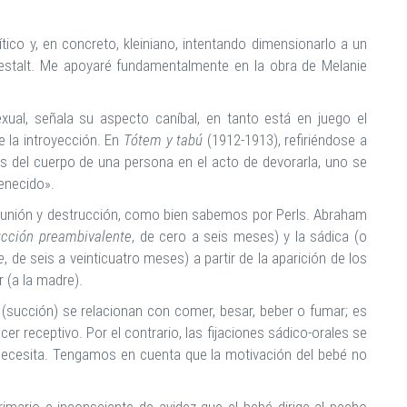
co y, en concreto, kleiniano, intentando dimensionarlo a un
gestalt. Me apoyaré fundamentalmente en la obra de Melanie
sexual, señala su aspecto caníbal, en tanto está en juego el
 la introyección. En
Tótem y tabú
(1912-1913), refiriéndose a
rtes del cuerpo de una persona en el acto de devorarla, uno se
tenecido».
d, unión y destrucción, como bien sabemos por Perls. Abraham
ucción preambivalente
, de cero a seis meses) y la sádica (o
e
, de seis a veinticuatro meses) a partir de la aparición de los
r (a la madre).
e (succión) se relacionan con comer, besar, beber o fumar; es
acer receptivo. Por el contrario, las fijaciones sádico-orales se
 necesita. Tengamos en cuenta que la motivación del bebé no