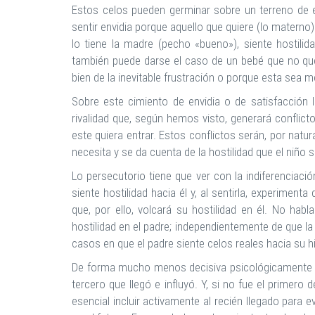
Estos celos pueden germinar sobre un terreno de 
sentir envidia porque aquello que quiere (lo materno)
lo tiene la madre (pecho «bueno»), siente hostilid
también puede darse el caso de un bebé que no que
bien de la inevitable frustración o porque esta sea m
Sobre este cimiento de envidia o de satisfacción ll
rivalidad que, según hemos visto, generará conflic
este quiera entrar. Estos conflictos serán, por natura
necesita y se da cuenta de la hostilidad que el niño s
Lo persecutorio tiene que ver con la indiferenciación
siente hostilidad hacia él y, al sentirla, experiment
que, por ello, volcará su hostilidad en él. No ha
hostilidad en el padre; independientemente de que 
casos en que el padre siente celos reales hacia su hi
De forma mucho menos decisiva psicológicamente q
tercero que llegó e influyó. Y, si no fue el primero d
esencial incluir activamente al recién llegado para e