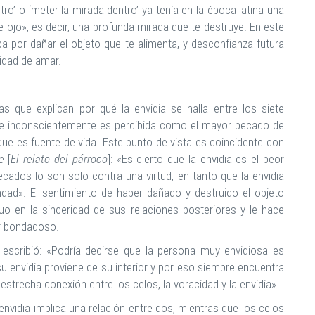
ntro’ o ‘meter la mirada dentro’ ya tenía en la época latina una
e ojo», es decir, una profunda mirada que te destruye. En este
pa por dañar el objeto que te alimenta, y desconfianza futura
cidad de amar.
s que explican por qué la envidia se halla entre los siete
e inconscientemente es percibida como el mayor pecado de
ue es fuente de vida. Este punto de vista es coincidente con
e
[
El relato del párroco
]: «Es cierto que la envidia es el peor
ados lo son solo contra una virtud, en tanto que la envidia
dad». El sentimiento de haber dañado y destruido el objeto
uo en la sinceridad de sus relaciones posteriores y le hace
er bondadoso.
, escribió: «Podría decirse que la persona muy envidiosa es
u envidia proviene de su interior y por eso siempre encuentra
estrecha conexión entre los celos, la voracidad y la envidia».
vidia implica una relación entre dos, mientras que los celos