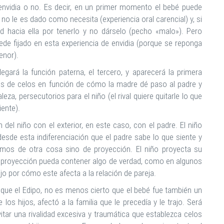
envidia o no. Es decir, en un primer momento el bebé puede
 no le es dado como necesita (experiencia oral carencial) y, si
ad hacia ella por tenerlo y no dárselo (pecho «malo»). Pero
de fijado en esta experiencia de envidia (porque se reponga
enor).
egará la función paterna, el tercero, y aparecerá la primera
tos de celos en función de cómo la madre dé paso al padre y
leza, persecutorios para el niño (el rival quiere quitarle lo que
iente).
 del niño con el exterior, en este caso, con el padre. El niño
a desde esta indiferenciación que el padre sabe lo que siente y
blamos de otra cosa sino de proyección. El niño proyecta su
la proyección pueda contener algo de verdad, como en algunos
jo por cómo este afecta a la relación de pareja.
ue el Edipo, no es menos cierto que el bebé fue también un
e los hijos, afectó a la familia que le precedía y le trajo. Será
vitar una rivalidad excesiva y traumática que establezca celos