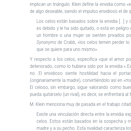
implican un triángulo. Klein define la envidia como
de algo deseable, siendo el impulso envidioso el de q
Los celos están basados sobre la envidia […] y c
es debido y le ha sido quitado, o está en peligro 
un hombre o una mujer se sienten privados po
Synonyms
de Crabb, «los celos temen perder lo q
que se quiere para uno mismo».
Y respecto a los celos, especifica «que el amor p
deteriorado, como lo hubiera sido por la envidia.» E
no. El envidioso siente hostilidad hacia el por
(originariamente la madre), convirtiéndolo así en «ma
El celoso, sin embargo, sigue valorando como buen
pueda quitárselo (un rival); es decir, se enfrentará a
M. Klein menciona muy de pasada en el trabajo citad
Existe una vinculación directa entre la envidia e
celos. Estos están basados en la sospecha y riv
madre y a su pecho. Esta rivalidad caracteriza lo