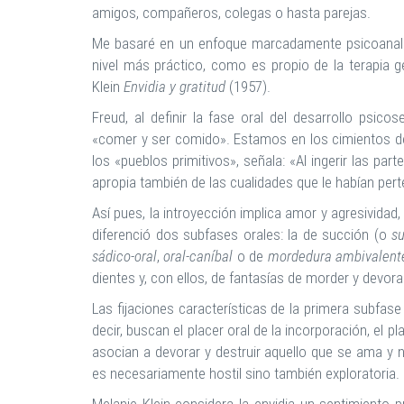
amigos, compañeros, colegas o hasta parejas.
Me basaré en un enfoque marcadamente psicoanalíti
nivel más práctico, como es propio de la terapia 
Klein
Envidia y gratitud
(1957).
Freud, al definir la fase oral del desarrollo psico
«comer y ser comido». Estamos en los cimientos de
los «pueblos primitivos», señala: «Al ingerir las pa
apropia también de las cualidades que le habían per
Así pues, la introyección implica amor y agresivida
diferenció dos subfases orales: la de succión (o
s
sádico-oral
,
oral-caníbal
o de
mordedura
ambivalent
dientes y, con ellos, de fantasías de morder y devora
Las fijaciones características de la primera subfas
decir, buscan el placer oral de la incorporación, el pl
asocian a devorar y destruir aquello que se ama y
es necesariamente hostil sino también exploratoria.