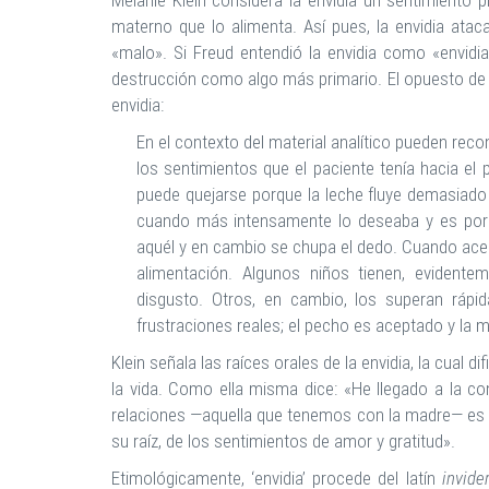
Melanie Klein considera la envidia un sentimiento p
materno que lo alimenta. Así pues, la envidia atac
«malo». Si Freud entendió la envidia como «envidia
destrucción como algo más primario. El opuesto de la 
envidia:
En el contexto del material analítico pueden recon
los sentimientos que el paciente tenía hacia el
puede quejarse porque la leche fluye demasiado
cuando más intensamente lo deseaba y es por e
aquél y en cambio se chupa el dedo. Cuando acept
alimentación. Algunos niños tienen, evidente
disgusto. Otros, en cambio, los superan ráp
frustraciones reales; el pecho es aceptado y la
Klein señala las raíces orales de la envidia, la cual di
la vida. Como ella misma dice: «He llegado a la co
relaciones —aquella que tenemos con la madre— es
su raíz, de los sentimientos de amor y gratitud».
Etimológicamente, ‘envidia’ procede del latín
invider