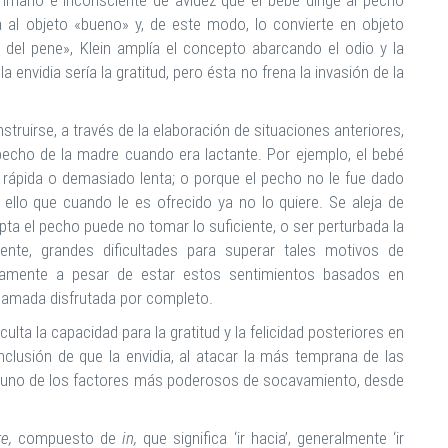
rimario e inconsciente de avidez que el bebé dirige al pecho
a al objeto «bueno» y, de este modo, lo convierte en objeto
 del pene», Klein amplía el concepto abarcando el odio y la
envidia sería la gratitud, pero ésta no frena la invasión de la
struirse, a través de la elaboración de situaciones anteriores,
 pecho de la madre cuando era lactante. Por ejemplo, el bebé
 rápida o demasiado lenta; o porque el pecho no le fue dado
llo que cuando le es ofrecido ya no lo quiere. Se aleja de
a el pecho puede no tomar lo suficiente, o ser perturbada la
mente, grandes dificultades para superar tales motivos de
idamente a pesar de estar estos sentimientos basados en
 mamada disfrutada por completo.
ficulta la capacidad para la gratitud y la felicidad posteriores en
nclusión de que la envidia, al atacar la más temprana de las
 uno de los factores más poderosos de socavamiento, desde
e,
compuesto de
in,
que significa ‘ir hacia’, generalmente ‘ir