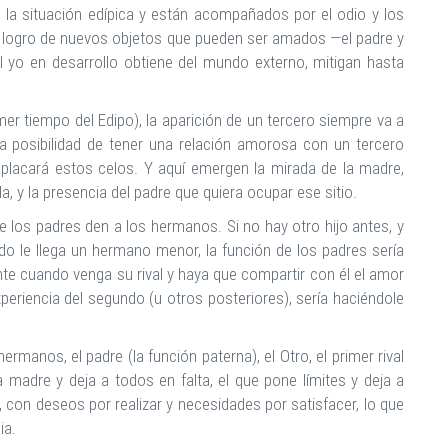
la situación edípica y están acompañados por el odio y los
 logro de nuevos objetos que pueden ser amados —el padre y
yo en desarrollo obtiene del mundo externo, mitigan hasta
mer tiempo del Edipo), la aparición de un tercero siempre va a
s la posibilidad de tener una relación amorosa con un tercero
placará estos celos. Y aquí emergen la mirada de la madre,
lla, y la presencia del padre que quiera ocupar ese sitio.
los padres den a los hermanos. Si no hay otro hijo antes, y
o le llega un hermano menor, la función de los padres sería
nte cuando venga su rival y haya que compartir con él el amor
xperiencia del segundo (u otros posteriores), sería haciéndole
ermanos, el padre (la función paterna), el Otro, el primer rival
 madre y deja a todos en falta, el que pone límites y deja a
 con deseos por realizar y necesidades por satisfacer, lo que
ia.