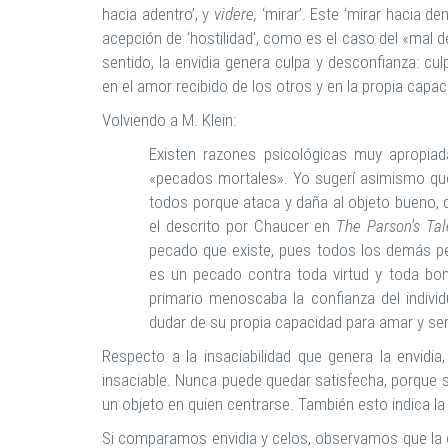
hacia adentro’, y
videre,
‘mirar’. Este ‘mirar hacia de
acepción de ‘hostilidad’, como es el caso del «mal d
sentido, la envidia genera culpa y desconfianza: cul
en el amor recibido de los otros y en la propia capa
Volviendo a M. Klein:
Existen razones psicológicas muy apropiada
«pecados mortales». Yo sugerí asimismo qu
todos porque ataca y daña al objeto bueno, q
el descrito por Chaucer en
The Parson's Tal
pecado que existe, pues todos los demás pec
es un pecado contra toda virtud y toda bon
primario menoscaba la confianza del individ
dudar de su propia capacidad para amar y s
Respecto a la insaciabilidad que genera la envidia
insaciable. Nunca puede quedar satisfecha, porque s
un objeto en quien centrarse. También esto indica la 
Si comparamos envidia y celos, observamos que la en