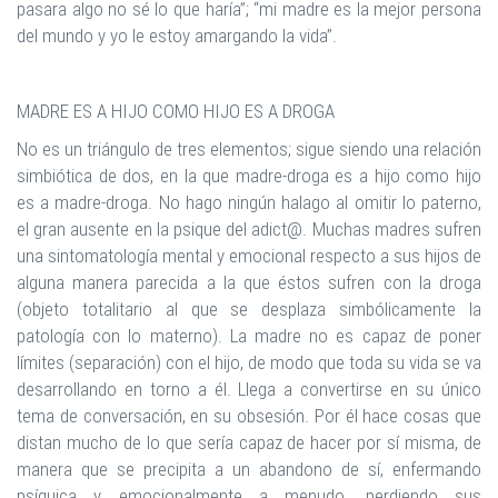
pasara algo no sé lo que haría”; “mi madre es la mejor persona
del mundo y yo le estoy amargando la vida”.
MADRE ES A HIJO COMO HIJO ES A DROGA
No es un triángulo de tres elementos; sigue siendo una relación
simbiótica de dos, en la que madre-droga es a hijo como hijo
es a madre-droga. No hago ningún halago al omitir lo paterno,
el gran ausente en la psique del adict@. Muchas madres sufren
una sintomatología mental y emocional respecto a sus hijos de
alguna manera parecida a la que éstos sufren con la droga
(objeto totalitario al que se desplaza simbólicamente la
patología con lo materno). La madre no es capaz de poner
límites (separación) con el hijo, de modo que toda su vida se va
desarrollando en torno a él. Llega a convertirse en su único
tema de conversación, en su obsesión. Por él hace cosas que
distan mucho de lo que sería capaz de hacer por sí misma, de
manera que se precipita a un abandono de sí, enfermando
psíquica y emocionalmente a menudo, perdiendo sus