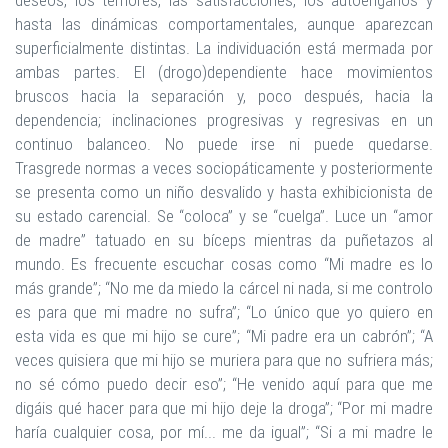
deseos, los temores, las satisfacciones, los autoengaños y
hasta las dinámicas comportamentales, aunque aparezcan
superficialmente distintas. La individuación está mermada por
ambas partes. El (drogo)dependiente hace movimientos
bruscos hacia la separación y, poco después, hacia la
dependencia; inclinaciones progresivas y regresivas en un
continuo balanceo. No puede irse ni puede quedarse.
Trasgrede normas a veces sociopáticamente y posteriormente
se presenta como un niño desvalido y hasta exhibicionista de
su estado carencial. Se “coloca” y se “cuelga”. Luce un “amor
de madre” tatuado en su bíceps mientras da puñetazos al
mundo. Es frecuente escuchar cosas como “Mi madre es lo
más grande”; “No me da miedo la cárcel ni nada, si me controlo
es para que mi madre no sufra”; “Lo único que yo quiero en
esta vida es que mi hijo se cure”; “Mi padre era un cabrón”; “A
veces quisiera que mi hijo se muriera para que no sufriera más;
no sé cómo puedo decir eso”; “He venido aquí para que me
digáis qué hacer para que mi hijo deje la droga”; “Por mi madre
haría cualquier cosa, por mí... me da igual”; “Si a mi madre le