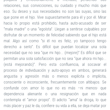
relaciones, sus convicciones, su cuidado y mucho más que
eso. Su deseo y sus necesidades no son las suyas, sino las
que pone en el hijo. Vive supuestamente para él y por él. Mirar
hacia lo propio está prohibido, hasta auto-acusado de ser
“mala madre” o una “egoísta”. Llegan a sentirse culpables por
disfrutar de un momento de felicidad sabiendo que el hijo está
mal. Algo así como “si él no es feliz, yo tampoco tengo
derecho a serlo”. Es difícil que puedan localizar una sola
necesidad que no sea “que mi hijo... (mejore)” Es difícil que se
permitan una sola satisfacción que no sea “que ahora mi hijo...
(está mejorando)”. Pero esta confluencia, al socavar el
proceso de individuación y auto-apoyo en ambos, generará
angustia y agresión más o menos explícita o implícita,
consciente o inconsciente, frecuentemente con altibajos. Se
confunde con amor lo que no es más –ni menos- que
dependencia alienante o una resignación que en nada
contempla el “amor propio”. El adicto “ama” la droga, lo que
más placer y paz le da, confiere su vida a ella, se deja matar por