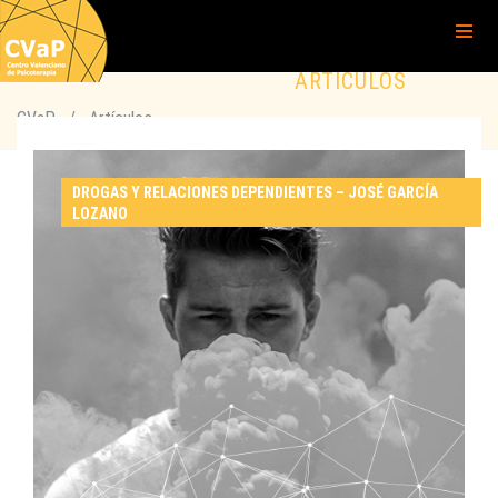
ARTÍCULOS
CVaP
/
Artículos
DROGAS Y RELACIONES DEPENDIENTES – JOSÉ GARCÍA
LOZANO