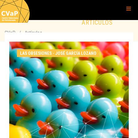
ARTÍCULOS
CVaP
/
Artículos
LAS OBSESIONES - JOSÉ GARCÍA LOZANO