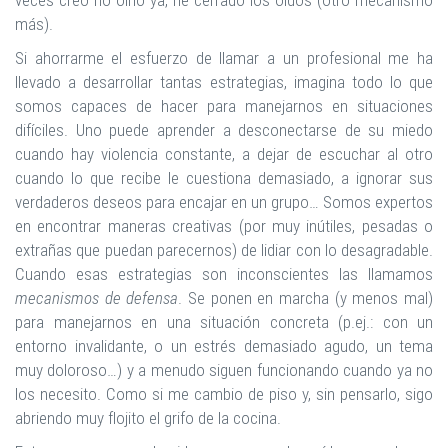
veces creo no oírlo ya, he cerrado los oídos (otro mecanismo
más).
Si ahorrarme el esfuerzo de llamar a un profesional me ha
llevado a desarrollar tantas estrategias, imagina todo lo que
somos capaces de hacer para manejarnos en situaciones
difíciles. Uno puede aprender a desconectarse de su miedo
cuando hay violencia constante, a dejar de escuchar al otro
cuando lo que recibe le cuestiona demasiado, a ignorar sus
verdaderos deseos para encajar en un grupo… Somos expertos
en encontrar maneras creativas (por muy inútiles, pesadas o
extrañas que puedan parecernos) de lidiar con lo desagradable.
Cuando esas estrategias son inconscientes las llamamos
mecanismos de defensa
. Se ponen en marcha (y menos mal)
para manejarnos en una situación concreta (p.ej.: con un
entorno invalidante, o un estrés demasiado agudo, un tema
muy doloroso…) y a menudo siguen funcionando cuando ya no
los necesito. Como si me cambio de piso y, sin pensarlo, sigo
abriendo muy flojito el grifo de la cocina.