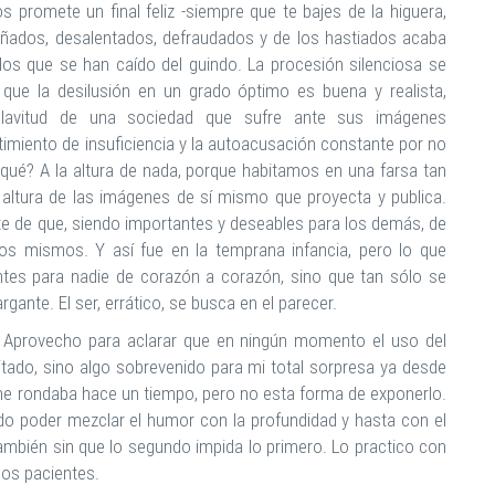
os promete un final feliz -siempre que te bajes de la higuera,
añados, desalentados, defraudados y de los hastiados acaba
los que se han caído del guindo. La procesión silenciosa se
 que la desilusión en un grado óptimo es buena y realista,
clavitud de una sociedad que sufre ante sus imágenes
imiento de insuficiencia y la autoacusación constante por no
e qué? A la altura de nada, porque habitamos en una farsa tan
a altura de las imágenes de sí mismo que proyecta y publica.
te de que, siendo importantes y deseables para los demás, de
s mismos. Y así fue en la temprana infancia, pero lo que
s para nadie de corazón a corazón, sino que tan sólo se
ante. El ser, errático, se busca en el parecer.
. Aprovecho para aclarar que en ningún momento el uso del
itado, sino algo sobrevenido para mi total sorpresa ya desde
o me rondaba hace un tiempo, pero no esta forma de exponerlo.
o poder mezclar el humor con la profundidad y hasta con el
 también sin que lo segundo impida lo primero. Lo practico con
los pacientes.