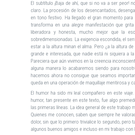
El subtítulo ¡Baja de ahí, que si no va a ser peor! n
claro. La procesión de los desencantados, deseng
en tono festivo. Ha llegado el gran momento para 
transforma en una alegre manifestación que grita
liberadora y honesta, mucho mejor que la es
sobredimensionadas. La exigencia escondida, el sent
estar a la altura minan el alma. Pero ¿a la altura d
grande e interesada, que nadie está ni siquiera a l
Pareciera que aún vivimos en la creencia inconscien
alguna manera lo acabaremos siendo para nosotro
hacemos ahora no consigue que seamos importante
queda en una operación de maquillaje mentirosa y carg
El humor ha sido mi leal compañero en este viaje
humor, tan presente en este texto, fue algo premed
las primeras líneas. La idea general de este trabaj
Quienes me conocen, saben que siempre he valorad
dolor, sin que lo primero trivialice lo segundo, pero
algunos buenos amigos e incluso en mi trabajo con 