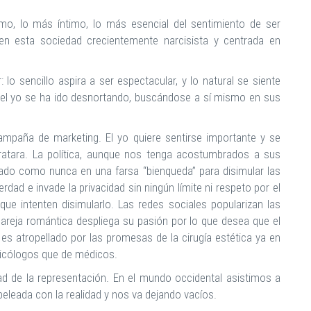
cómo, lo más íntimo, lo más esencial del sentimiento de ser
n esta sociedad crecientemente narcisista y centrada en
lo sencillo aspira a ser espectacular, y lo natural se siente
, el yo se ha ido desnortando, buscándose a sí mismo en sus
ampaña de marketing. El yo quiere sentirse importante y se
ratara. La política, aunque nos tenga acostumbrados a sus
zado como nunca en una farsa “bienqueda” para disimular las
rdad e invade la privacidad sin ningún límite ni respeto por el
ue intenten disimularlo. Las redes sociales popularizan las
areja romántica despliega su pasión por lo que desea que el
o es atropellado por las promesas de la cirugía estética ya en
icólogos que de médicos.
dad de la representación. En el mundo occidental asistimos a
peleada con la realidad y nos va dejando vacíos.