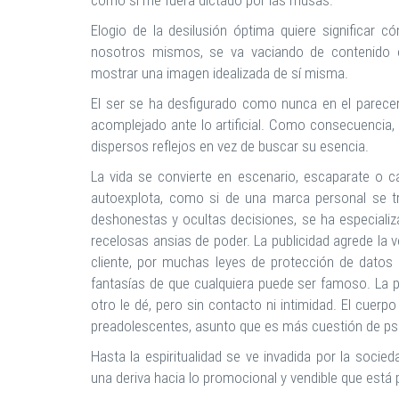
como si me fuera dictado por las musas.
Elogio de la desilusión óptima quiere significar 
nosotros mismos, se va vaciando de contenido e
mostrar una imagen idealizada de sí misma.
El ser se ha desfigurado como nunca en el parecer: 
acomplejado ante lo artificial. Como consecuencia
dispersos reflejos en vez de buscar su esencia.
La vida se convierte en escenario, escaparate o c
autoexplota, como si de una marca personal se t
deshonestas y ocultas decisiones, se ha especiali
recelosas ansias de poder. La publicidad agrede la ve
cliente, por muchas leyes de protección de datos q
fantasías de que cualquiera puede ser famoso. La p
otro le dé, pero sin contacto ni intimidad. El cuerp
preadolescentes, asunto que es más cuestión de ps
Hasta la espiritualidad se ve invadida por la socie
una deriva hacia lo promocional y vendible que está 