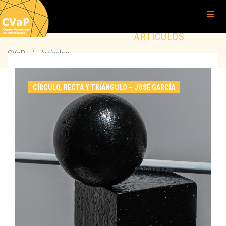
ARTÍCULOS
CVaP
/
Artículos
CÍRCULO, RECTA Y TRIÁNGULO – JOSÉ GARCÍA