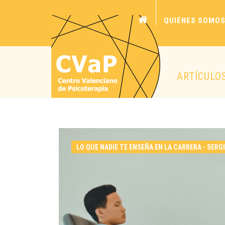
QUIÉNES SOMO
ARTÍCULO
LO QUE NADIE TE ENSEÑA EN LA CARRERA - SERG