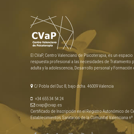
El CVaP, Centro Valenciano de Psicoterapia, es un espacio
respuesta profesional a las necesidades de Tratamiento p
adulta y la adolescencia, Desarrollo personal y Formación 
C/ Pobla del Duc 8, bajo dcha. 46009 Valencia
+34 655 34 54 24
cvap@cvap.es
Certificado de Inscripción en el Registro Autonómico de Ce
Establecimientos Sanitarios de la Comunitat Valenciana nº