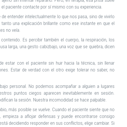
jeno sin intentar repararlo. Pero, en terapia, esa prisa suele
ue el paciente contacte por sí mismo con su experiencia.
 de entender intelectualmente lo que nos pasa, sino de vivirlo
tanto una explicación brillante como ese instante en que el
es no veía.
ontenido. Es percibir también el cuerpo, la respiración, los
ausa larga, una gesto cabizbajo, una voz que se quiebra, dicen
e estar con el paciente sin huir hacia la técnica, sin llenar
iones. Estar de verdad con el otro exige tolerar no saber, no
rabajo personal. No podemos acompañar a alguien a lugares
tros puntos ciegos aparecen inevitablemente en sesión.
difican la sesión. Nuestra incomodidad se hace palpable.
io, más posible se vuelve. Cuando el paciente siente que no
s, empieza a aflojar defensas y puede encontrarse consigo
tá decidiendo responder en sus conflictos, elige cambiar. Si