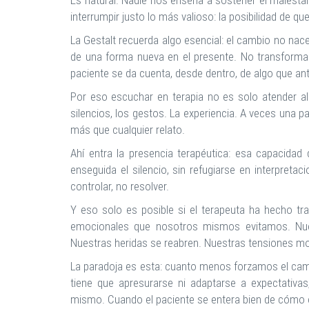
Es natural. Nadie nos enseña a sostener el malestar a
interrumpir justo lo más valioso: la posibilidad de q
La Gestalt recuerda algo esencial: el cambio no nace
de una forma nueva en el presente. No transforma 
paciente se da cuenta, desde dentro, de algo que ant
Por eso escuchar en terapia no es solo atender al c
silencios, los gestos. La experiencia. A veces una p
más que cualquier relato.
Ahí entra la presencia terapéutica: esa capacidad d
enseguida el silencio, sin refugiarse en interpretac
controlar, no resolver.
Y eso solo es posible si el terapeuta ha hecho t
emocionales que nosotros mismos evitamos. Nues
Nuestras heridas se reabren. Nuestras tensiones mo
La paradoja es esta: cuanto menos forzamos el camb
tiene que apresurarse ni adaptarse a expectativa
mismo. Cuando el paciente se entera bien de cómo es